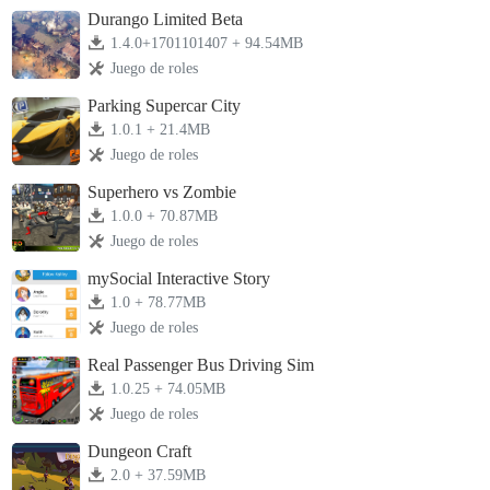
Durango Limited Beta
1.4.0+1701101407 + 94.54MB
Juego de roles
Parking Supercar City
1.0.1 + 21.4MB
Juego de roles
Superhero vs Zombie
1.0.0 + 70.87MB
Juego de roles
mySocial Interactive Story
1.0 + 78.77MB
Juego de roles
Real Passenger Bus Driving Sim
1.0.25 + 74.05MB
Juego de roles
Dungeon Craft
2.0 + 37.59MB