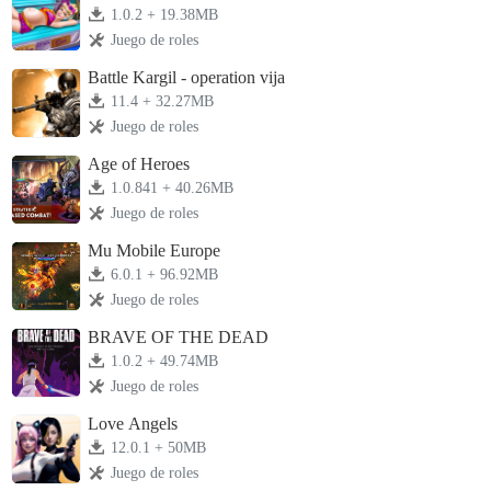
1.0.2 + 19.38MB
Juego de roles
Battle Kargil - operation vija
11.4 + 32.27MB
Juego de roles
Age of Heroes
1.0.841 + 40.26MB
Juego de roles
Mu Mobile Europe
6.0.1 + 96.92MB
Juego de roles
BRAVE OF THE DEAD
1.0.2 + 49.74MB
Juego de roles
Love Angels
12.0.1 + 50MB
Juego de roles