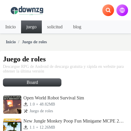
Inicio
juego
solicitud
blog
Inicio
Juego de roles
Juego de roles
Descargue RPG de Android de descarga gratuita y rápida en website para
obtener la última versión
Board
Open World Robot Survival Sim
1.0 + 48.82MB
Juego de roles
New Jungle Monkey Poop Fun Minigame MCPE 201
8
1.1 + 12.26MB