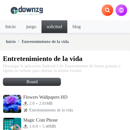
Inicio
juego
solicitud
blog
Inicio
Entretenimiento de la vida
Entretenimiento de la vida
Descargar la aplicación Android Life Entertainment de forma gratuita y
rápida en website para obtener la última versión
Board
Flowers Wallpapers HD
2.0 + 2.01MB
Entretenimiento de la vida
Magic Coin Phone
1.0.0 + 5.48MB