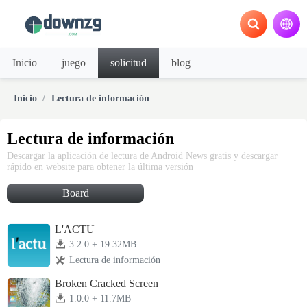
Inicio
juego
solicitud
blog
Inicio
Lectura de información
Lectura de información
Descargar la aplicación de lectura de Android News gratis y descargar
rápido en website para obtener la última versión
Board
L'ACTU
3.2.0 + 19.32MB
Lectura de información
Broken Cracked Screen
1.0.0 + 11.7MB