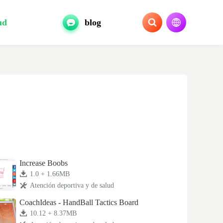
ud
blog
Increase Boobs
1.0 + 1.66MB
Atención deportiva y de salud
CoachIdeas - HandBall Tactics Board
10.12 + 8.37MB