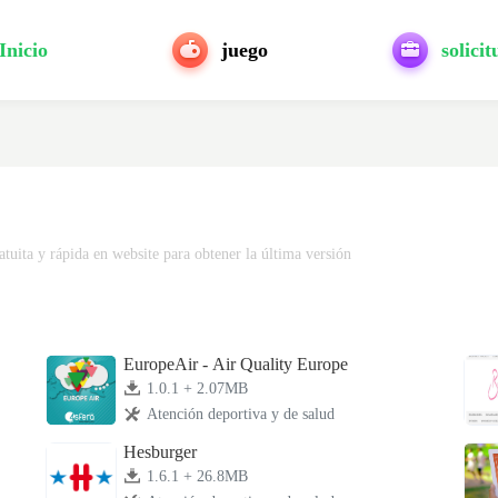
Inicio
juego
solicit
tuita y rápida en website para obtener la última versión
EuropeAir - Air Quality Europe
1.0.1 + 2.07MB
Atención deportiva y de salud
Hesburger
1.6.1 + 26.8MB