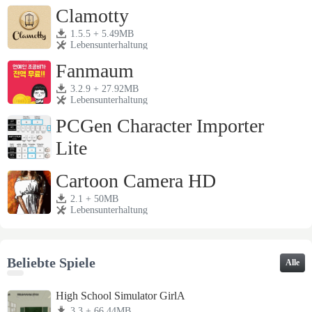
Clamotty
1.5.5 + 5.49MB
Lebensunterhaltung
Fanmaum
3.2.9 + 27.92MB
Lebensunterhaltung
PCGen Character Importer
Lite
1.3j + 4.28MB
Lebensunterhaltung
Cartoon Camera HD
2.1 + 50MB
Lebensunterhaltung
Beliebte Spiele
Alle
High School Simulator GirlA
3.3 + 66.44MB