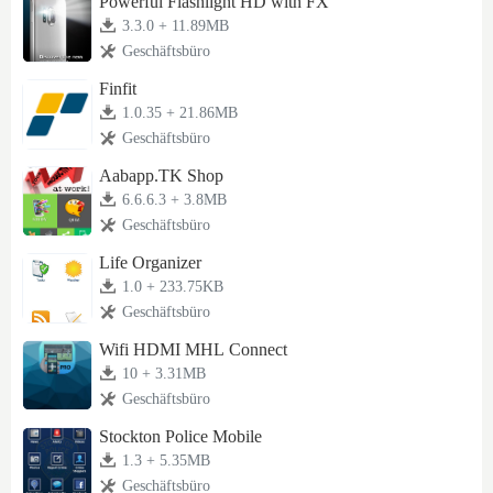
Powerful Flashlight HD with FX
3.3.0 + 11.89MB
Geschäftsbüro
Finfit
1.0.35 + 21.86MB
Geschäftsbüro
Aabapp.TK Shop
6.6.6.3 + 3.8MB
Geschäftsbüro
Life Organizer
1.0 + 233.75KB
Geschäftsbüro
Wifi HDMI MHL Connect
10 + 3.31MB
Geschäftsbüro
Stockton Police Mobile
1.3 + 5.35MB
Geschäftsbüro