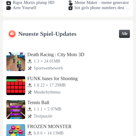
Rigor Mortis plump HD
Meme Maker - meme generator
Arm Yourself
hot girls phone numbers desi gi
rls
Neueste Spiel-Updates
Alle
Death Racing : City Moto 3D
1.3 + 24.01MB
Sportwettbewerb
FUNK bases for Shooting
1.0.22 + 17.29MB
Musikrhythmus
Tennis Ball
1.1.1 + 5.97MB
Textpuzzle
FROZEN MONSTER
6.0.0 + 14.13MB