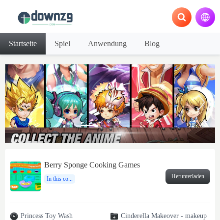
Startseite
Spiel
Anwendung
Blog
Berry Sponge Cooking Games
Herunterladen
In this co...
Princess Toy Wash
Cinderella Makeover - makeup