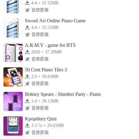
4.4 + 31.52MB
音樂節奏
Sword Art Online Piano Game
4.4 + 31.51MB
音樂節奏
A.R.M.Y - game for BTS
2010 + 37.29MB
音樂節奏
50 Cent Piano Tiles 3
2.0 + 39.83MB
音樂節奏
Britney Spears - Slumber Party - Piano
1.0 + 28.13MB
音樂節奏
Kpopdiary Quiz
3.3.7z + 29.65MB
音樂節奏