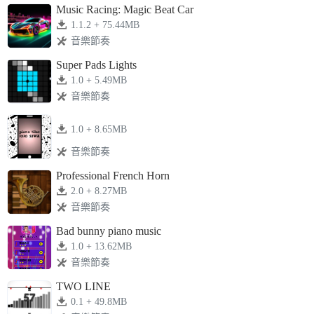
Music Racing: Magic Beat Car
1.1.2 + 75.44MB
音樂節奏
Super Pads Lights
1.0 + 5.49MB
音樂節奏
1.0 + 8.65MB
音樂節奏
Professional French Horn
2.0 + 8.27MB
音樂節奏
Bad bunny piano music
1.0 + 13.62MB
音樂節奏
TWO LINE
0.1 + 49.8MB