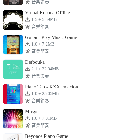
音樂節奏
Virtual Rebana Offline
1.5 + 5.39MB
音樂節奏
Guitar - Play Music Game
1.0 + 7.2MB
音樂節奏
Derbouka
2.1 + 22.04MB
音樂節奏
Piano Tap - XXXtentacion
1.0 + 25.05MB
音樂節奏
Musyc
1.0 + 7.01MB
音樂節奏
Beyonce Piano Game