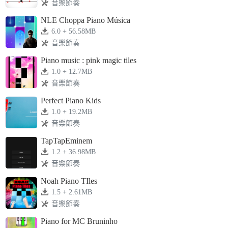
音樂節奏
NLE Choppa Piano Música
6.0 + 56.58MB
音樂節奏
Piano music : pink magic tiles
1.0 + 12.7MB
音樂節奏
Perfect Piano Kids
1.0 + 19.2MB
音樂節奏
TapTapEminem
1.2 + 36.98MB
音樂節奏
Noah Piano TIles
1.5 + 2.61MB
音樂節奏
Piano for MC Bruninho