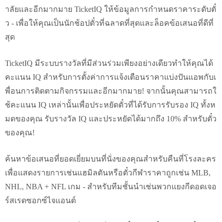
าลัยและอีกมากมาย TicketIQ ให้ข้อมูลการกำหนดราคาระดับตั๋
ว - เพื่อให้คุณเป็นนักช้อปตั๋วที่ฉลาดที่สุดและล็อคข้อเสนอที่ดีที่
สุด
TicketIQ มีระบบรางวัลที่มีส่วนร่วมเพียงอย่างเดียวทำให้คุณได้
คะแนน IQ สำหรับการตั้งค่าการแจ้งเตือนราคาแบ่งปันแอพกับเ
พื่อนการติดตามกิจกรรมและอีกมากมาย! จากนั้นคุณสามารถใ
ช้คะแนน IQ เหล่านั้นเพื่อประหยัดตั๋วที่ได้รับการรับรอง IQ ทั้งห
มดของคุณ รับรางวัล IQ และประหยัดได้มากถึง 10% สำหรับตั๋ว
ของคุณ!
ค้นหาข้อเสนอที่ยอดเยี่ยมบนที่นั่งของคุณสำหรับคืนที่โรงละคร
เพื่อแสดงรายการเช่นแฮมิลตันหรือตั๋วกีฬาราคาถูกเช่น MLB,
NHL, NBA + NFL เกม - สำหรับทีมชั้นนำเช่นพวกแยงกีดอดเจอ
ร์สเรดซอกซ์ไจแอนต์