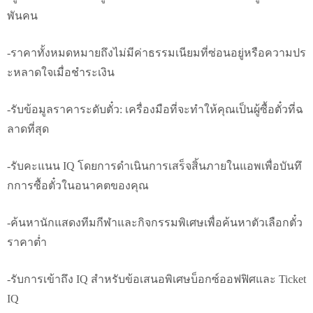
พันคน
-ราคาทั้งหมดหมายถึงไม่มีค่าธรรมเนียมที่ซ่อนอยู่หรือความปร
ะหลาดใจเมื่อชำระเงิน
-รับข้อมูลราคาระดับตั๋ว: เครื่องมือที่จะทำให้คุณเป็นผู้ซื้อตั๋วที่ฉ
ลาดที่สุด
-รับคะแนน IQ โดยการดำเนินการเสร็จสิ้นภายในแอพเพื่อบันทึ
กการซื้อตั๋วในอนาคตของคุณ
-ค้นหานักแสดงทีมกีฬาและกิจกรรมพิเศษเพื่อค้นหาตัวเลือกตั๋ว
ราคาต่ำ
-รับการเข้าถึง IQ สำหรับข้อเสนอพิเศษบ็อกซ์ออฟฟิศและ Ticket
IQ