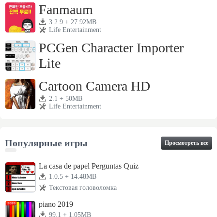
Fanmaum
3.2.9 + 27.92MB
Life Entertainment
PCGen Character Importer
Lite
1.3j + 4.28MB
Life Entertainment
Cartoon Camera HD
2.1 + 50MB
Life Entertainment
Популярные игры
Просмотреть все
La casa de papel Perguntas Quiz
1.0.5 + 14.48MB
Текстовая головоломка
piano 2019
99.1 + 1.05MB