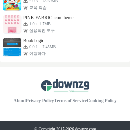
5.0.3 + 28.69MB
교육 학습
PINK FABRIC icon theme
1.0 + 1.7MB
실용적인 도구
BookLogic
0.0.1 + 7.45MB
여행하다
About
Privacy Policy
Terms of Service
Cooking Policy
© Copyright 2017-2026 downzg.com