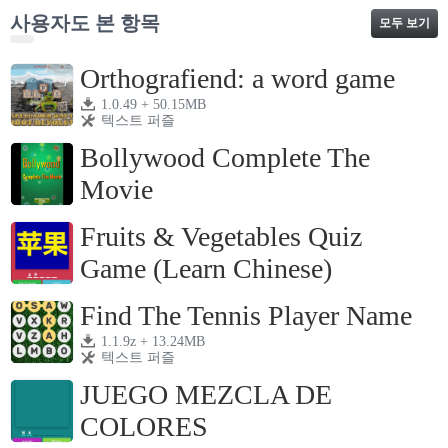
사용자도 본 항목
모두 보기
Orthografiend: a word game
1.0.49 + 50.15MB
텍스트 퍼즐
Bollywood Complete The
Movie
0.0.2 + 2.82MB
텍스트 퍼즐
Fruits & Vegetables Quiz
Game (Learn Chinese)
8.8.4z + 17.68MB
텍스트 퍼즐
Find The Tennis Player Name
1.1.9z + 13.24MB
텍스트 퍼즐
JUEGO MEZCLA DE
COLORES