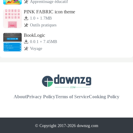
Apprentissage éducatif
PINK FABRIC icon theme
1.0 + 1.7MB
Outils pratiques
BookLogic
0.0.1 + 7.45MB
Voyage
About
Privacy Policy
Terms of Service
Cooking Policy
© Copyright 2017-2026 downzg.com